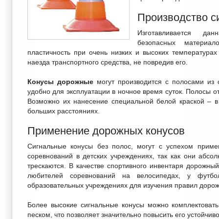
Производство с
Изготавливается дан
безопасных материал
пластичность при очень низких и высоких температура
наезда транспортного средства, не повредив его.
Конусы дорожные
могут производится с полосами из 
удобно для эксплуатации в ночное время суток. Полосы о
Возможно их нанесение специальной белой краской – в
больших расстояниях.
Применение дорожных конусов
Сигнальные конусы без полос, могут с успехом приме
соревнований в детских учреждениях, так как они абсо
трескаются. В качестве спортивного инвентаря дорожны
любителей соревнований на велосипедах, у футбол
образовательных учреждениях для изучения правил дорож
Более высокие сигнальные конусы можно комплектоват
песком, что позволяет значительно повысить его устойчиво