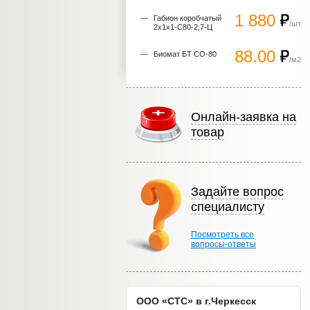
1 880
Габион коробчатый
/шт
2х1х1-С80-2,7-Ц
88.00
Биомат БТ СО-80
/м2
Онлайн-заявка на
товар
Задайте вопрос
специалисту
Посмотреть все
вопросы-ответы
ООО «СТС» в г.Черкесск