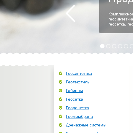
Комплексное
геосинтетич
геосетка, г
Геосинтетика
Геотекстиль
Габионы
Геосетка
Георешетка
Геомембрана
Дренажные системы