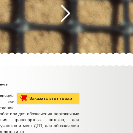
онусы
личной
Заказать этот товар
я как
едении
абот или для обозначения парковочных
ления транспортных потоков, для
участков и мест ДТП, для обозначения
олетов и т.п.