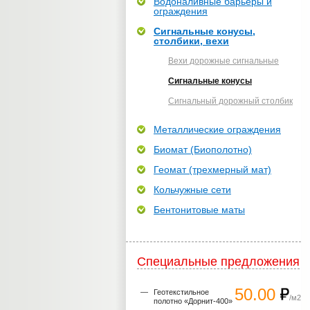
Водоналивные барьеры и
ограждения
Сигнальные конусы,
столбики, вехи
Вехи дорожные сигнальные
Сигнальные конусы
Сигнальный дорожный столбик
Металлические ограждения
Биомат (Биополотно)
Геомат (трехмерный мат)
Кольчужные сети
Бентонитовые маты
Специальные предложения
50.00
Геотекстильное
/м2
полотно «Дорнит-400»