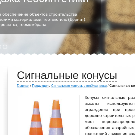
 обеспечение объектов строительства
ескими материалами: геотекстиль (Дорнит),
еорешетка, геомембрана.
Сигнальные конусы
Главная
/
Продукция
/
Сигнальные конусы, столбики, вехи
/
Сигнальные к
Конусы сигнальные раз
высоты используютс
ограждение при пров
дорожно-строительных р
мест, перераспреде
обозначения аварийных 
траекторий движения сам