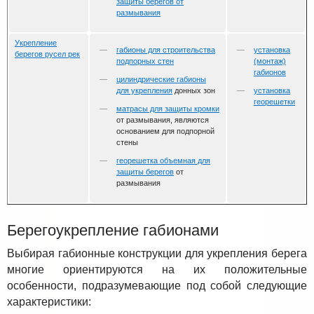
защиты берегов от
размывания
Укрепление
габионы для строительства
установка
берегов русел рек
подпорных стен
(монтаж)
габионов
цилиндрические габионы
для укрепления
донных зон
установка
георешетки
матрасы для защиты кромки
от размывания, являются
основанием для подпорной
стены
георешетка объемная для
защиты берегов
от
размывания
Берегоукрепление габионами
Выбирая габионные конструкции для укрепления берега
многие ориентируются на их положительные
особенности, подразумевающие под собой следующие
характеристики: