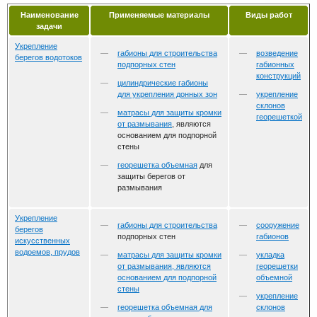
Наименование
Применяемые материалы
Виды работ
задачи
Укрепление
габионы для строительства
возведение
берегов водотоков
подпорных стен
габионных
конструкций
цилиндрические габионы
для укрепления донных зон
укрепление
склонов
матрасы для защиты кромки
георешеткой
от размывания
, являются
основанием для подпорной
стены
георешетка объемная
для
защиты берегов от
размывания
Укрепление
габионы для строительства
сооружение
берегов
подпорных стен
габионов
искусственных
водоемов, прудов
матрасы для защиты кромки
укладка
от размывания, являются
георешетки
основанием для подпорной
объемной
стены
укрепление
георешетка объемная для
склонов